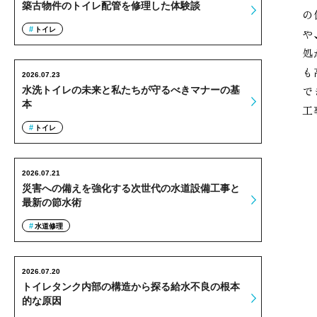
築古物件のトイレ配管を修理した体験談
の
トイレ
や
処
も
2026.07.23
で
水洗トイレの未来と私たちが守るべきマナーの基
本
工
トイレ
2026.07.21
災害への備えを強化する次世代の水道設備工事と
最新の節水術
水道修理
2026.07.20
トイレタンク内部の構造から探る給水不良の根本
的な原因