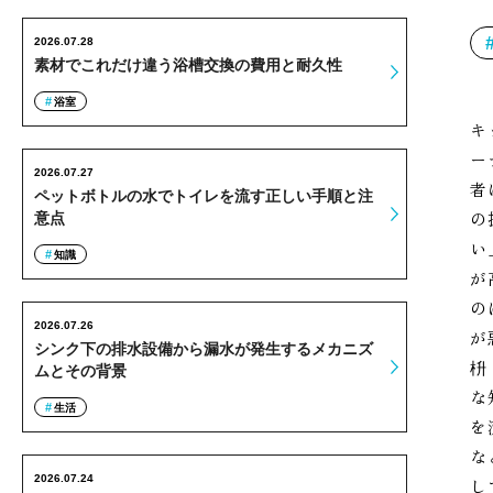
2026.07.28
素材でこれだけ違う浴槽交換の費用と耐久性
浴室
キ
ー
2026.07.27
者
ペットボトルの水でトイレを流す正しい手順と注
の
意点
い
知識
が
の
2026.07.26
が
シンク下の排水設備から漏水が発生するメカニズ
枡
ムとその背景
な
生活
を
な
2026.07.24
し