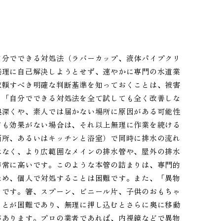
自分でできる対処法（ラバーカップ、液体パイプクリ
無理に自己解決しようとせず、速やかに専門の水道業
依頼すべき明確な判断基準を知っておくことは、被害
、「自分でできる対処法を全て試しても全く改善しな
奥深くや、素人では届かない場所に原因がある可能性
ても効果がない場合は、それ以上無理に作業を続ける
面所、あるいはキッチンと浴室）で同時に排水の流れ
はなく、より広範囲なメインの排水管や、屋外の排水
非常に高いです。このような本管の詰まりは、専門的
ため、個人で対処することは困難です。また、「異物
きです。箸、スプーン、ビニール片、子供のおもちゃ
ことが困難であり、無理に押し込むとさらに奥に移動
があります。プロの業者であれば、内視鏡などで異物