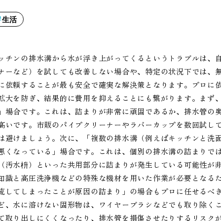
生活
ッチンの排水溝から水が浮き上がってくるというトラブルは、
ナーなど）を試しても改善しない場合や、特定の状況下では、
に依頼することが最も安全で確実な解決策となります。プロに
拡大を防ぎ、結果的に費用を抑えることにも繋がります。まず
」場合です。これは、詰まりが非常に頑固であるか、排水管の
高いです。市販のパイプクリーナーやラバーカップを数回試し
は避けましょう。次に、「複数の排水溝（例えばキッチンと洗
悪くなっている」場合です。これは、個別の排水溝の詰まりで
（汚水枡）といった共用部分に詰まりが発生している可能性が
知識と高圧洗浄機などの特殊な機材を用いた作業が必要となる
流してしまったことが原因の詰まり」の場合もプロに任せるべ
ど、水に溶けない固形物は、ワイヤーブラシなどでも取り除く
て取り出しにくくなったり、排水管を損傷させたりするリスク