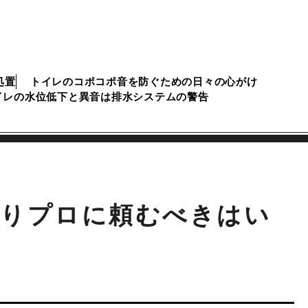
処置
トイレのコポコポ音を防ぐための日々の心がけ
イレの水位低下と異音は排水システムの警告
がりプロに頼むべきはい