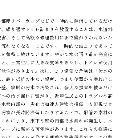
の都度ラバーカップなどで一時的に解消しているだけ
す。繰り返すトイレ詰まりを放置することは、水道料
被害、そして高額な修理費用にまで繋がりかねないた
く流れなくなる」ことです。一時的な詰まりであって
れが蓄積し続けています。やがて水の通り道が完全に
ると、日常生活に大きな支障をきたし、トイレが使用
可能性があります。次に、より深刻な危険は「汚水の
は、最も抵抗の少ない場所、つまり便器から溢れ出し
や壁、家財が汚水で汚染され、多大な損害を被るだけ
下への汚水漏れに繋がり、近隣住民とのトラブルや高
排水管内部の「劣化の加速と建物の損傷」も無視でき
、汚物が長時間滞留したりすることで、配管の素材の
。これにより、床下や壁の内部で水漏れが発生し、木
ダメージに繋がる可能性があります。これらの修繕に
まりは、トイレが発する明確な警告信号です。この警