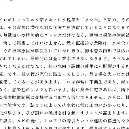
イレがしょっちゅう詰まるという現象を「またか」と諦め、そ
は、その背後に潜む深刻な危険性を放置していることになりま
の無駄遣いや精神的なストレスだけでなく、建物の損傷や健康
、決して軽視してはいけません。最も直接的な危険は「水が全
、その根本原因が解決されていない限り、排水管の内部では汚
がれてしまい、最終的には全く排水できなくなります。そうな
きなくなるだけでなく、他の水回り設備の使用にも影響が出る
流」です。排水管が完全に詰まってしまい、行き場を失った水
逆流してくることがあります。これは非常に不衛生であり、床
なく、感染症のリスクも伴います。特に集合住宅であれば、階
な損害賠償問題に発展する可能性も否定できません。さらに、
い危険性です。詰まりによって排水管に常に圧力がかかったり
化が早まり、ひび割れや破損を引き起こすリスクが高まります
の腐食、カビの発生、シロアリの誘引といった建物の構造的な
、大規模な工事と多大な費用が発生します。繰り返すトイレ詰