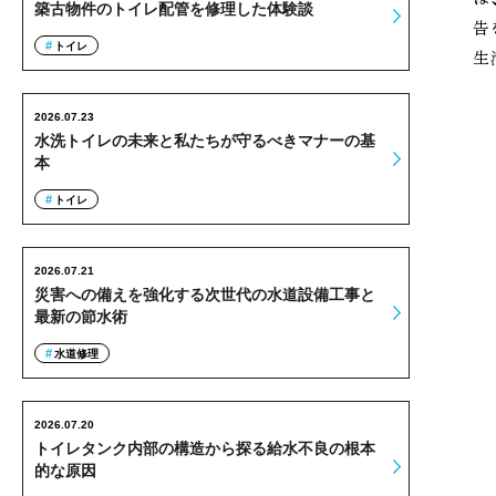
築古物件のトイレ配管を修理した体験談
告
トイレ
生
2026.07.23
水洗トイレの未来と私たちが守るべきマナーの基
本
トイレ
2026.07.21
災害への備えを強化する次世代の水道設備工事と
最新の節水術
水道修理
2026.07.20
トイレタンク内部の構造から探る給水不良の根本
的な原因