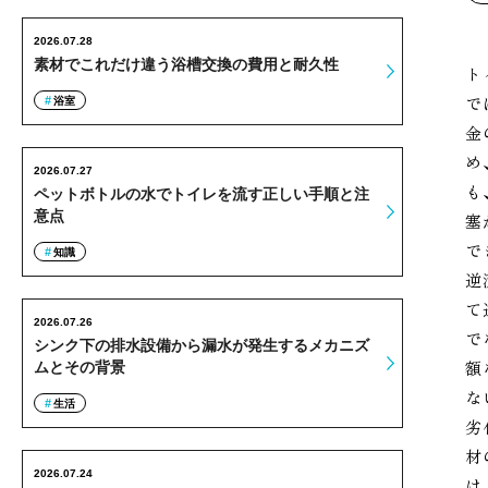
2026.07.28
素材でこれだけ違う浴槽交換の費用と耐久性
ト
で
浴室
金
め
2026.07.27
も
ペットボトルの水でトイレを流す正しい手順と注
意点
塞
で
知識
逆
て
2026.07.26
で
シンク下の排水設備から漏水が発生するメカニズ
額
ムとその背景
な
生活
劣
材
2026.07.24
は