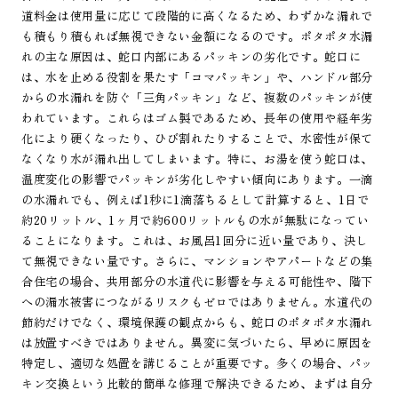
道料金は使用量に応じて段階的に高くなるため、わずかな漏れで
も積もり積もれば無視できない金額になるのです。ポタポタ水漏
れの主な原因は、蛇口内部にあるパッキンの劣化です。蛇口に
は、水を止める役割を果たす「コマパッキン」や、ハンドル部分
からの水漏れを防ぐ「三角パッキン」など、複数のパッキンが使
われています。これらはゴム製であるため、長年の使用や経年劣
化により硬くなったり、ひび割れたりすることで、水密性が保て
なくなり水が漏れ出してしまいます。特に、お湯を使う蛇口は、
温度変化の影響でパッキンが劣化しやすい傾向にあります。一滴
の水漏れでも、例えば1秒に1滴落ちるとして計算すると、1日で
約20リットル、1ヶ月で約600リットルもの水が無駄になってい
ることになります。これは、お風呂1回分に近い量であり、決し
て無視できない量です。さらに、マンションやアパートなどの集
合住宅の場合、共用部分の水道代に影響を与える可能性や、階下
への漏水被害につながるリスクもゼロではありません。水道代の
節約だけでなく、環境保護の観点からも、蛇口のポタポタ水漏れ
は放置すべきではありません。異変に気づいたら、早めに原因を
特定し、適切な処置を講じることが重要です。多くの場合、パッ
キン交換という比較的簡単な修理で解決できるため、まずは自分