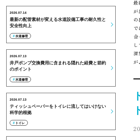
最
が
2026.07.14
の
最新の配管素材が変える水道設備工事の耐久性と
安全性向上
で
合
水道修理
し
深
2026.07.13
が
井戸ポンプ交換費用に含まれる隠れた経費と節約
のポイント
水道修理
2026.07.13
ティッシュペーパーをトイレに流してはいけない
科学的根拠
トイレ
20