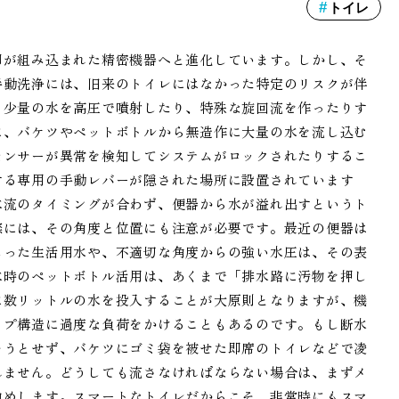
トイレ
御が組み込まれた精密機器へと進化しています。しかし、そ
手動洗浄には、旧来のトイレにはなかった特定のリスクが伴
、少量の水を高圧で噴射したり、特殊な旋回流を作ったりす
に、バケツやペットボトルから無造作に大量の水を流し込む
センサーが異常を検知してシステムがロックされたりするこ
する専用の手動レバーが隠された場所に設置されています
水流のタイミングが合わず、便器から水が溢れ出すというト
際には、その角度と位置にも注意が必要です。最近の便器は
じった生活用水や、不適切な角度からの強い水圧は、その表
水時のペットボトル活用は、あくまで「排水路に汚物を押し
に数リットルの水を投入することが大原則となりますが、機
ップ構造に過度な負荷をかけることもあるのです。もし断水
そうとせず、バケツにゴミ袋を被せた即席のトイレなどで凌
れません。どうしても流さなければならない場合は、まずメ
勧めします。スマートなトイレだからこそ、非常時にもスマ