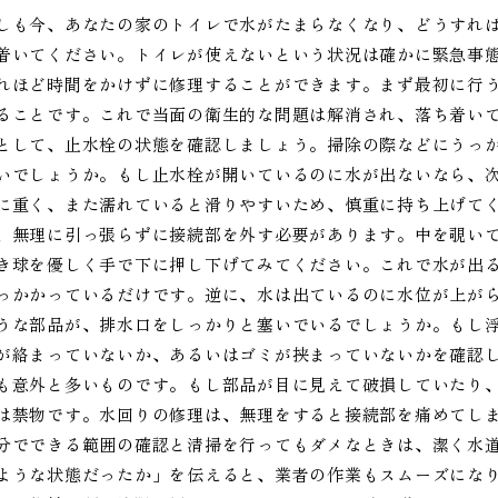
しも今、あなたの家のトイレで水がたまらなくなり、どうすれ
着いてください。トイレが使えないという状況は確かに緊急事
れほど時間をかけずに修理することができます。まず最初に行
ることです。これで当面の衛生的な問題は解消され、落ち着い
として、止水栓の状態を確認しましょう。掃除の際などにうっ
いでしょうか。もし止水栓が開いているのに水が出ないなら、
に重く、また濡れていると滑りやすいため、慎重に持ち上げて
、無理に引っ張らずに接続部を外す必要があります。中を覗い
き球を優しく手で下に押し下げてみてください。これで水が出
っかかっているだけです。逆に、水は出ているのに水位が上が
うな部品が、排水口をしっかりと塞いでいるでしょうか。もし
が絡まっていないか、あるいはゴミが挟まっていないかを確認
も意外と多いものです。もし部品が目に見えて破損していたり
は禁物です。水回りの修理は、無理をすると接続部を痛めてし
分でできる範囲の確認と清掃を行ってもダメなときは、潔く水
ような状態だったか」を伝えると、業者の作業もスムーズにな