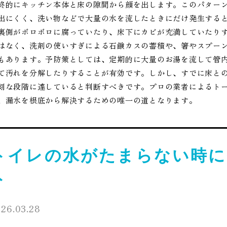
終的にキッチン本体と床の隙間から顔を出します。このパター
出にくく、洗い物などで大量の水を流したときにだけ発生する
裏側がボロボロに腐っていたり、床下にカビが充満していたり
はなく、洗剤の使いすぎによる石鹸カスの蓄積や、箸やスプー
もあります。予防策としては、定期的に大量のお湯を流して管
て汚れを分解したりすることが有効です。しかし、すでに床と
刻な段階に達していると判断すべきです。プロの業者によるト
、漏水を根底から解決するための唯一の道となります。
トイレの水がたまらない時に
ト
26.03.28