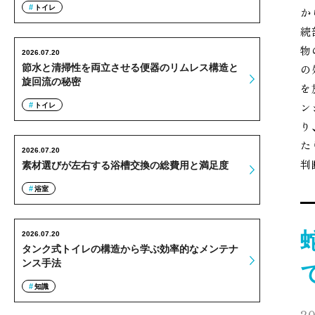
トイレ
か
続
物
2026.07.20
の
節水と清掃性を両立させる便器のリムレス構造と
旋回流の秘密
を
ン
トイレ
り
た
2026.07.20
判
素材選びが左右する浴槽交換の総費用と満足度
浴室
2026.07.20
タンク式トイレの構造から学ぶ効率的なメンテナ
ンス手法
知識
20