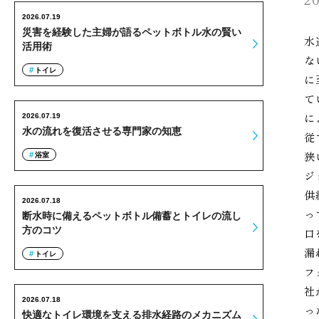
2026.07.19
災害を経験した主婦が語るペットボトル水の賢い
水
活用術
な
トイレ
に
て
に
2026.07.19
水の流れを復活させる専門家の知恵
従
狭
浴室
ジ
供
2026.07.18
っ
断水時に備えるペットボトル備蓄とトイレの流し
方のコツ
口
漏
トイレ
フ
社
2026.07.18
っ
快適なトイレ環境を支える排水経路のメカニズム