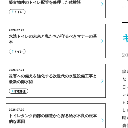
築古物件のトイレ配管を修理した体験談
ー
トイレ
2026.07.23
水洗トイレの未来と私たちが守るべきマナーの基
本
トイレ
20
2026.07.21
家
災害への備えを強化する次世代の水道設備工事と
な
最新の節水術
日
水道修理
ン
も
し
2026.07.20
トイレタンク内部の構造から探る給水不良の根本
時
的な原因
裏