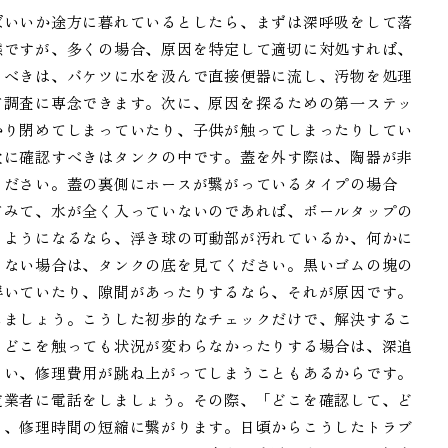
ばいいか途方に暮れているとしたら、まずは深呼吸をして落
態ですが、多くの場合、原因を特定して適切に対処すれば、
うべきは、バケツに水を汲んで直接便器に流し、汚物を処理
て調査に専念できます。次に、原因を探るための第一ステッ
かり閉めてしまっていたり、子供が触ってしまったりしてい
次に確認すべきはタンクの中です。蓋を外す際は、陶器が非
ください。蓋の裏側にホースが繋がっているタイプの場合
てみて、水が全く入っていないのであれば、ボールタップの
るようになるなら、浮き球の可動部が汚れているか、何かに
らない場合は、タンクの底を見てください。黒いゴムの塊の
浮いていたり、隙間があったりするなら、それが原因です。
しましょう。こうした初歩的なチェックだけで、解決するこ
、どこを触っても状況が変わらなかったりする場合は、深追
まい、修理費用が跳ね上がってしまうこともあるからです。
道業者に電話をしましょう。その際、「どこを確認して、ど
り、修理時間の短縮に繋がります。日頃からこうしたトラブ