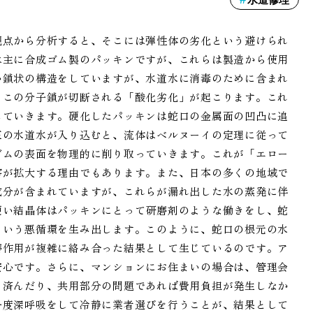
観点から分析すると、そこには弾性体の劣化という避けられ
は主に合成ゴム製のパッキンですが、これらは製造から使用
い鎖状の構造をしていますが、水道水に消毒のために含まれ
、この分子鎖が切断される「酸化劣化」が起こります。これ
していきます。硬化したパッキンは蛇口の金属面の凹凸に追
圧の水道水が入り込むと、流体はベルヌーイの定理に従って
ゴムの表面を物理的に削り取っていきます。これが「エロー
害が拡大する理由でもあります。また、日本の多くの地域で
成分が含まれていますが、これらが漏れ出した水の蒸発に伴
硬い結晶体はパッキンにとって研磨剤のような働きをし、蛇
という悪循環を生み出します。このように、蛇口の根元の水
磨作用が複雑に絡み合った結果として生じているのです。ア
安心です。さらに、マンションにお住まいの場合は、管理会
く済んだり、共用部分の問題であれば費用負担が発生しなか
一度深呼吸をして冷静に業者選びを行うことが、結果として