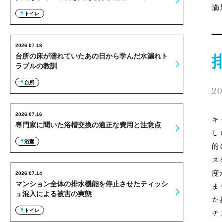
満
トイレ
2026.07.18
台所の床が濡れていたあの日から学んだ水漏れト
ラブルの教訓
台所
20
2026.07.16
キ
専門家に聞いた浴槽交換の適正な費用と注意点
し
浴室
的
ス
度
2026.07.14
マンション全体の排水機能を停止させたティッシ
ま
ュ混入による被害の実態
た
トイレ
チ