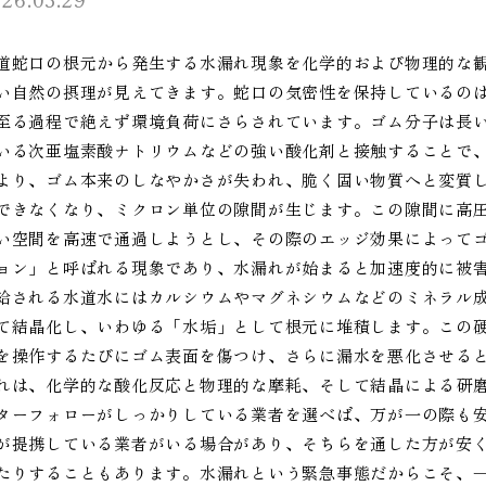
道蛇口の根元から発生する水漏れ現象を化学的および物理的な
い自然の摂理が見えてきます。蛇口の気密性を保持しているの
至る過程で絶えず環境負荷にさらされています。ゴム分子は長
いる次亜塩素酸ナトリウムなどの強い酸化剤と接触することで
より、ゴム本来のしなやかさが失われ、脆く固い物質へと変質
できなくなり、ミクロン単位の隙間が生じます。この隙間に高
い空間を高速で通過しようとし、その際のエッジ効果によって
ョン」と呼ばれる現象であり、水漏れが始まると加速度的に被
給される水道水にはカルシウムやマグネシウムなどのミネラル
て結晶化し、いわゆる「水垢」として根元に堆積します。この
を操作するたびにゴム表面を傷つけ、さらに漏水を悪化させる
れは、化学的な酸化反応と物理的な摩耗、そして結晶による研
ターフォローがしっかりしている業者を選べば、万が一の際も
が提携している業者がいる場合があり、そちらを通した方が安
たりすることもあります。水漏れという緊急事態だからこそ、