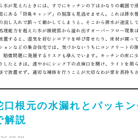
ら水が見えたときには、すでにキッチンの下はかなりの範囲で
部にある「防臭キャップ」の脱落も見逃せません。これは排水
の出し入れで誤って動かしてしまうと、そこから排水が逆流し
処理能力を超えた水が接続部から溢れ出すオーバーフロー現象
放置すると、湿気を好むシロアリを呼び寄せたり、床材が腐っ
ションなどの集合住宅では、気づかないうちにコンクリートの
、賠償問題に発展するリスクも孕んでいます。キッチンの床に
りしたときは、速やかにシンク下の点検口を開け、ライトを照
断で放置せず、適切な補修を行うことが大切なわが家を長持ち
蛇口根元の水漏れとパッキン
で解説
26.03.29