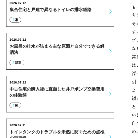
2026.07.12
も
集合住宅と戸建で異なるトイレの排水経路
ち
家
そ
す
プ
2026.07.12
お風呂の排水が詰まる主な原因と自分でできる解
な
消法
常
浴室
は
浮
引
2026.07.12
よ
中古住宅の購入後に直面した井戸ポンプ交換費用
の体験談
鎖
と
家
い
自
2026.07.11
の
トイレタンクのトラブルを未然に防ぐための点検