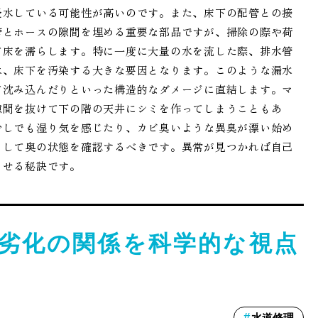
浸水している可能性が高いのです。また、床下の配管との接
管とホースの隙間を埋める重要な部品ですが、掃除の際や荷
て床を濡らします。特に一度に大量の水を流した際、排水管
は、床下を汚染する大きな要因となります。このような漏水
て沈み込んだりといった構造的なダメージに直結します。マ
隙間を抜けて下の階の天井にシミを作ってしまうこともあ
少しでも湿り気を感じたり、カビ臭いような異臭が漂い始め
らして奥の状態を確認するべきです。異常が見つかれば自己
させる秘訣です。
劣化の関係を科学的な視点
水道修理