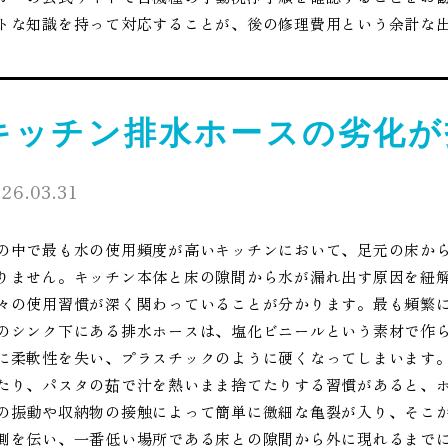
トな知識を持って対応することが、後の修理費用という余計な
キッチン排水ホースの劣化が
26.03.31
の中で最も水の使用頻度が高いキッチンにおいて、足元の床か
りません。キッチン本体と床の隙間から水が漏れ出す原因を紐
々の使用習慣が深く関わっていることが分かります。最も頻繁
のシンク下にある排水ホースは、塩化ビニールという素材で作
に柔軟性を失い、プラスチックのように硬くなってしまいます
たり、パスタの茹で汁を熱いまま捨てたりする習慣があると、
の振動や収納物の接触によって簡単に微細な亀裂が入り、そこ
側を伝い、一番低い場所である床との隙間から外に現れるまで