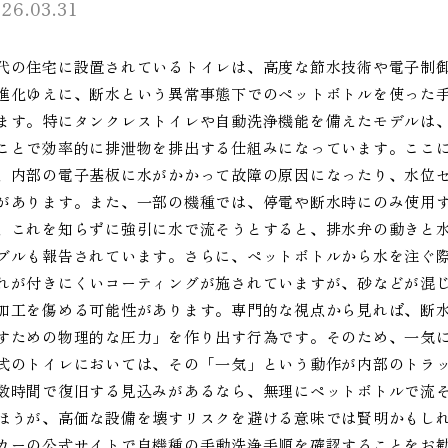
26.03.31
代の住宅に設置されているトイレは、高度な節水技術や電子制
進化ゆえに、断水という異常事態下でのペットボトルを使った
ます。特にタンクレストイレや自動洗浄機能を備えたモデルは
ことで効率的に排泄物を排出する仕組みになっています。ここ
、内部の電子基板に水がかかって故障の原因になったり、水位
があります。また、一部の機種では、停電や断水時にのみ使用
、これを知らずに強引に水で流そうとすると、排水弁の動きと
ブルも報告されています。さらに、ペットボトルから水を注ぐ
れが付きにくいコーティングが施されていますが、砂などが混
加工を傷める可能性があります。専門的な視点から見れば、断
すための物理的な圧力」を作り出す行為です。そのため、一気
式のトイレにおいては、その「一気」という動作が内部のトラ
数時間で復旧する見込みがあるなら、無理にペットボトルで流
ほうが、高価な設備を壊すリスクを避ける意味では賢明かもし
カーの公式サイトで自機種の手動洗浄手順を確認することをお