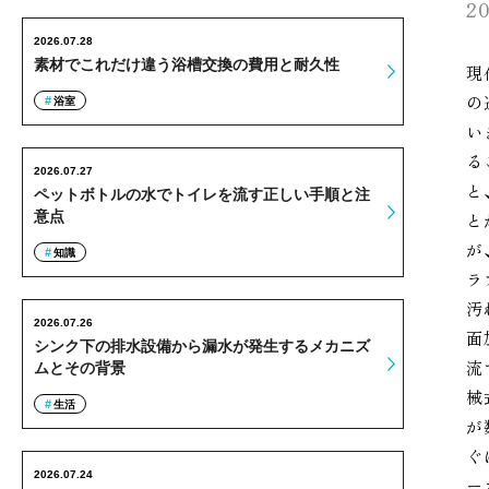
20
2026.07.28
素材でこれだけ違う浴槽交換の費用と耐久性
現
の
浴室
い
る
2026.07.27
と
ペットボトルの水でトイレを流す正しい手順と注
意点
と
が
知識
ラ
汚
2026.07.26
面
シンク下の排水設備から漏水が発生するメカニズ
流
ムとその背景
械
生活
が
ぐ
2026.07.24
ー