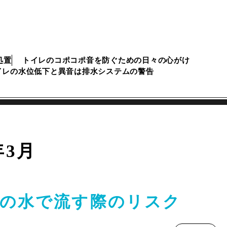
処置
トイレのコポコポ音を防ぐための日々の心がけ
イレの水位低下と異音は排水システムの警告
年3月
の水で流す際のリスク