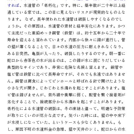
すれば
、水道管の「老朽化」です。特に、築年数が二十年以上経
過している家では、この目に見えないリスクが現実的なものとな
ります。 なぜ、長年使われた水道管は破裂しやすくなるのでし
ょうか。その原因は、水道管の素材と経年劣化にあります。かつ
て主流だった亜鉛めっき鋼管（鉄管）は、約十五年から二十年で
寿命を迎えると言われています。内部から徐々に錆が進行し、管
の壁が薄くなることで、日々の水道の圧力に耐えきれなくなり、
ある日突然、亀裂が入ったり、破裂したりするのです。朝一番に
蛇口から赤茶色の水が出るのは、この錆が水に混じりだしている
典型的なサインであり、非常に危険な兆候と言えます。 銅管や
塩ビ管は鉄管に比べて長寿命ですが、それでも永遠ではありませ
ん。銅管は腐食によってピンホールと呼ばれる針で開けたような
小さな穴が開き、じわじわと水漏れを起こすことがあります。塩
ビ管は錆びませんが、紫外線や衝撃に弱く、配管を繋ぐ接着剤が
劣化することで、接続部分から水漏れを起こすことがあります。
老朽化による水道管の破裂は、冬の凍結と違って、明確な予防策
が取りにくいのが厄介な点です。気づいた時には、壁の中や床下
が水浸しになっていた、というケースも少なくありません。も
し、原因不明の水道料金の急増、壁や天井のシミ、蛇口からの水