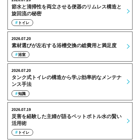
節水と清掃性を両立させる便器のリムレス構造と
旋回流の秘密
トイレ
2026.07.20
素材選びが左右する浴槽交換の総費用と満足度
浴室
2026.07.20
タンク式トイレの構造から学ぶ効率的なメンテナ
ンス手法
知識
2026.07.19
災害を経験した主婦が語るペットボトル水の賢い
活用術
トイレ