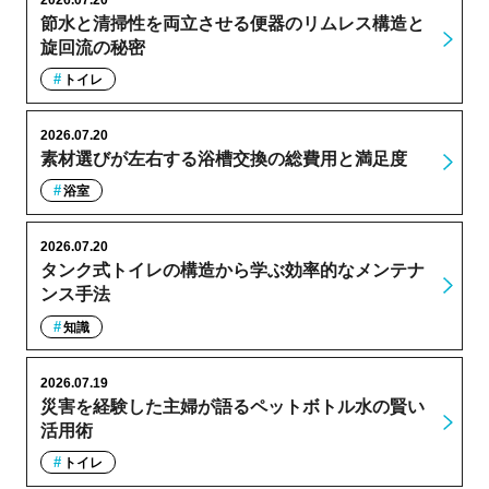
節水と清掃性を両立させる便器のリムレス構造と
旋回流の秘密
トイレ
2026.07.20
素材選びが左右する浴槽交換の総費用と満足度
浴室
2026.07.20
タンク式トイレの構造から学ぶ効率的なメンテナ
ンス手法
知識
2026.07.19
災害を経験した主婦が語るペットボトル水の賢い
活用術
トイレ