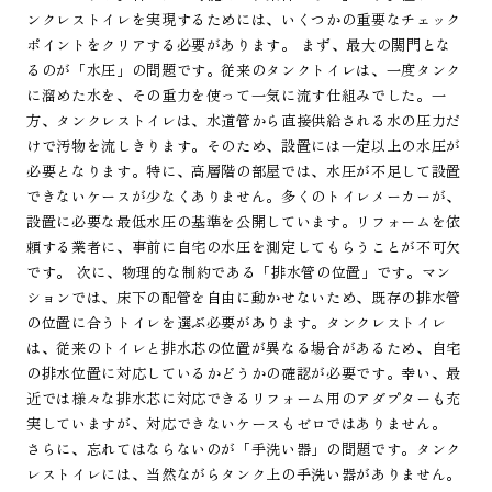
ンクレストイレを実現するためには、いくつかの重要なチェック
ポイントをクリアする必要があります。 まず、最大の関門とな
るのが「水圧」の問題です。従来のタンクトイレは、一度タンク
に溜めた水を、その重力を使って一気に流す仕組みでした。一
方、タンクレストイレは、水道管から直接供給される水の圧力だ
けで汚物を流しきります。そのため、設置には一定以上の水圧が
必要となります。特に、高層階の部屋では、水圧が不足して設置
できないケースが少なくありません。多くのトイレメーカーが、
設置に必要な最低水圧の基準を公開しています。リフォームを依
頼する業者に、事前に自宅の水圧を測定してもらうことが不可欠
です。 次に、物理的な制約である「排水管の位置」です。マン
ションでは、床下の配管を自由に動かせないため、既存の排水管
の位置に合うトイレを選ぶ必要があります。タンクレストイレ
は、従来のトイレと排水芯の位置が異なる場合があるため、自宅
の排水位置に対応しているかどうかの確認が必要です。幸い、最
近では様々な排水芯に対応できるリフォーム用のアダプターも充
実していますが、対応できないケースもゼロではありません。
さらに、忘れてはならないのが「手洗い器」の問題です。タンク
レストイレには、当然ながらタンク上の手洗い器がありません。