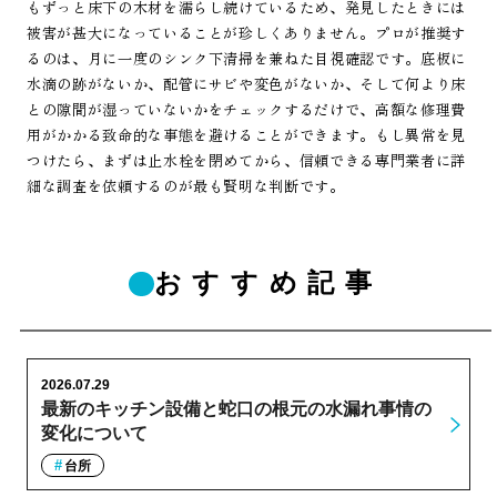
もずっと床下の木材を濡らし続けているため、発見したときには
被害が甚大になっていることが珍しくありません。プロが推奨す
るのは、月に一度のシンク下清掃を兼ねた目視確認です。底板に
水滴の跡がないか、配管にサビや変色がないか、そして何より床
との隙間が湿っていないかをチェックするだけで、高額な修理費
用がかかる致命的な事態を避けることができます。もし異常を見
つけたら、まずは止水栓を閉めてから、信頼できる専門業者に詳
細な調査を依頼するのが最も賢明な判断です。
おすすめ記事
2026.07.29
最新のキッチン設備と蛇口の根元の水漏れ事情の
変化について
台所