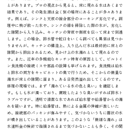
とがあります。プロの視点から見ると、床に現れる水はあくまで
結果であり、その発生源は全く別の場所にあることが多々ありま
す。例えば、シンクと天板の接合部分のコーキング劣化です。調
理中に飛び散った水や、シンクの縁を掃除した際の水が、劣化し
た隙間から入り込み、キッチンの背板や側板を伝って床まで到達
します。この場合、排水管や蛇口をいくら調べても異常は見つか
りませんが、キッチンの構造上、入り込んだ水は最終的に床との
隙間から排出されるため、見かけ上の水漏れとして現れるので
す。また、近年の多機能なキッチン特有の原因として、ビルトイ
ン食洗機の接続ミスや部品の故障も挙げられます。食洗機は給水
と排水の両方をキャビネットの奥で行うため、そこからの微量な
漏水が床との隙間に溜まり、ある日突然溢れ出してくるのです。
修理の現場では、まず「漏れている水の色と臭い」を確認しま
す。もしも水が濁っており、腐敗したような臭いがすれば排水ト
ラブルですが、透明で清潔な水であれば給水管や給湯管からの漏
れを疑います。特に給湯管は、熱による金属の伸縮が激しいた
め、接続部のパッキンが傷みやすく、気づかないうちに霧状の水
が噴き出していることがあります。このような「微細な漏れ」は
水道料金の検針で指摘されるまで気づかないことも多く、その間