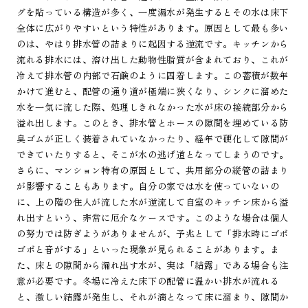
グを貼っている構造が多く、一度漏水が発生するとその水は床下
全体に広がりやすいという特性があります。原因として最も多い
のは、やはり排水管の詰まりに起因する逆流です。キッチンから
流れる排水には、溶け出した動物性脂質が含まれており、これが
冷えて排水管の内部で石鹸のように固着します。この蓄積が数年
かけて進むと、配管の通り道が極端に狭くなり、シンクに溜めた
水を一気に流した際、処理しきれなかった水が床の接続部分から
溢れ出します。このとき、排水管とホースの隙間を埋めている防
臭ゴムが正しく装着されていなかったり、経年で硬化して隙間が
できていたりすると、そこが水の逃げ道となってしまうのです。
さらに、マンション特有の原因として、共用部分の縦管の詰まり
が影響することもあります。自分の家では水を使っていないの
に、上の階の住人が流した水が逆流して自室のキッチン床から溢
れ出すという、非常に厄介なケースです。このような場合は個人
の努力では防ぎようがありませんが、予兆として「排水時にゴボ
ゴボと音がする」といった現象が見られることがあります。ま
た、床との隙間から漏れ出す水が、実は「結露」である場合も注
意が必要です。冬場に冷えた床下の配管に温かい排水が流れる
と、激しい結露が発生し、それが滴となって床に溜まり、隙間か