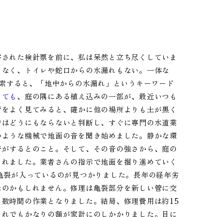
字された検針票を前に、私は呆然と立ち尽くしていま
もなく、トイレや蛇口からの水漏れもない。一体な
検索すると、「地中からの水漏れ」というキーワード
しても
、庭の隅にある植え込みの一部が、最近いつも
所をよく見てみると、確かに他の場所よりも土が黒く
ではどうにもならないと判断し、すぐに専門の水道業
のような機械で地面の音を聞き始めました。静かな環
音がするとのこと。そして、その音の強さから、庭の
されました。業者さんの指示で地面を掘り進めていく
亀裂が入っているのが見つかりました。長年の経年劣
たのかもしれません。修理は亀裂部分を新しい管に交
数時間の作業となりました。結局、修理費用は約15
それでもかなりの額が家計にのしかかりました。目に