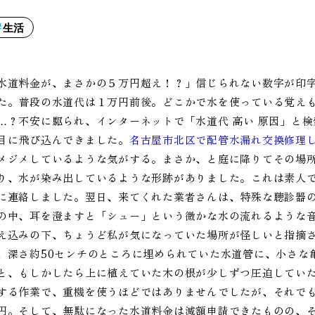
生活
水道料金が、まさかの５万円超え！？」信じられない数字が印
た。普段の水道代は１万円前後。どこかで水を使っている覚え
…？不安に駆られ、インターネットで「水道代 高い 原因」と
目に飛び込んできました。
名古屋市北区で配管水漏れ交換修理
メジメしているような気がする。まさか、と庭に降りてその場
り、水が染み出しているような形跡がありました。これは素人
に連絡しました。翌日、来てくれた業者さんは、特殊な聴診器
の中、耳を澄ますと「シュー」という微かな水の流れるような
え込みの下、ちょうど私が気になっていた場所が怪しいと指摘
、深さ約50センチのところに埋められていた水道管に、小さな
と、もしかしたら上に植えていた木の根が少しずつ圧迫してい
する作業で、重機を使うほどではありませんでしたが、それでも
円。そして、無駄になった水道料金は減額申請できたものの、