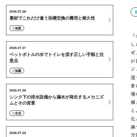
2026.07.28
素材でこれだけ違う浴槽交換の費用と耐久性
浴室
「
し
2026.07.27
ぜ
ペットボトルの水でトイレを流す正しい手順と注
が
意点
ジ
知識
湿
者
2026.07.26
境
シンク下の排水設備から漏水が発生するメカニズ
植
ムとその背景
と
生活
化
換
2026.07.24
万