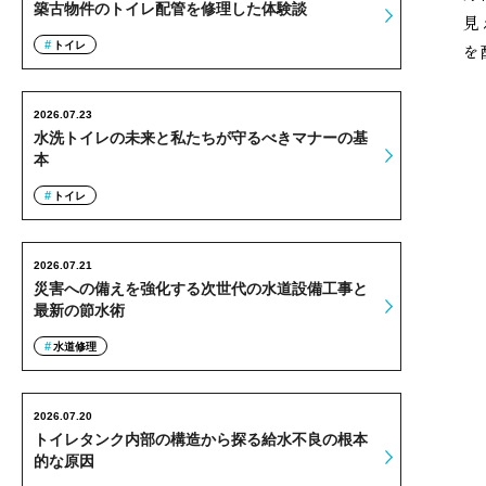
築古物件のトイレ配管を修理した体験談
見
トイレ
を
2026.07.23
水洗トイレの未来と私たちが守るべきマナーの基
本
トイレ
2026.07.21
災害への備えを強化する次世代の水道設備工事と
最新の節水術
水道修理
2026.07.20
トイレタンク内部の構造から探る給水不良の根本
的な原因