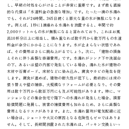
し、早期の対処を心がけることが非常に重要です。まず最も直接
的な代償は「水道料金の急激な増加」です。たった一滴の水漏れ
でも、それが24時間、365日続くと膨大な量の水が無駄になりま
す。例えば、1秒に1滴垂れる水漏れを放置すると、年間で約
2,000リットルもの水が無駄になると言われており、これはお風
呂10杯分以上に相当し、積み重なれば数千円から数万円もの水道
料金が余分にかかることになります。水が止まらない状態であれ
ば、その費用はさらに跳ね上がるでしょう。次に、「建物の損傷
とそれに伴う高額な修繕費用」です。水漏れがシンク下や洗面台
の下、あるいは壁の内部で発生している場合、漏れた水が建物の
木材や石膏ボード、床材などに染み込み、腐食やカビの発生を促
します。腐食が進めば、建物の耐久性が低下し、最終的には床の
張り替えや壁の補修、大規模なリフォームが必要となり、その費
用は数十万円から数百万円にも及ぶ可能性があります。特に、マ
ンションなどの集合住宅で階下への水漏れが発生した場合、損害
賠償問題に発展し、被害の補償費用も加わるため、さらに高額な
費用となるリスクがあります。また、水漏れ箇所が電気配線に近
い場合は、ショートや火災の原因となる危険性もゼロではありま
せん。そして、長期間放置された水漏れは、パッキン交換といっ